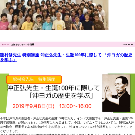
お知らせ
イベント情報
2019.09.09
龍村修先生 特別講座 沖正弘先生・生誕100年に際して 「沖ヨガの歴史
を学ぶ」
今年は沖ヨガの創設者・沖正弘先生の生誕100年になり、インド大使館でも「沖正弘先生・生誕100
周年感謝祭」が開かれます。100周年にちなみまして、今回、マダム・フキにおいても、NPO法人沖
ヨガ協会 理事長である龍村修先生をお招きして、沖ヨガについての特別講座をしていただくこと
となりました。