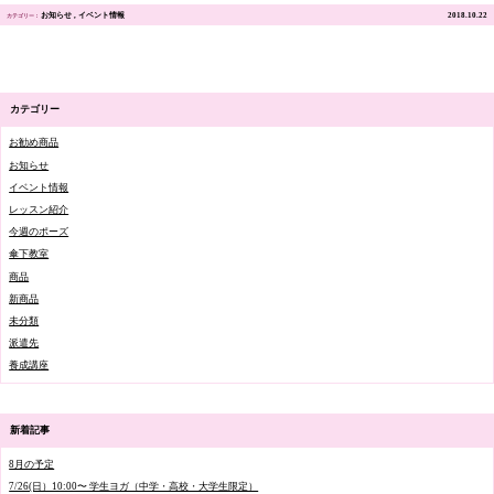
お知らせ
イベント情報
2018.10.22
カテゴリー
お勧め商品
お知らせ
イベント情報
レッスン紹介
今週のポーズ
傘下教室
商品
新商品
未分類
派遣先
養成講座
新着記事
8月の予定
7/26(日）10:00〜 学生ヨガ（中学・高校・大学生限定）