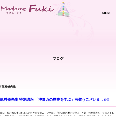
初めての方へ
レッスン・会費
インストラクター養成講座
修了生の声
インストラクター派遣
傘下教室
ピックアップレッスン
ブログ
講師紹介
ヨガイベント
ブログ
0745-70-5515
#龍村修先生
お問い合わせはこちら
店舗情報
龍村修先生 特別講座 「沖ヨガの歴史を学ぶ」有難うございました‼️
昨日、龍村修先生にお越しいただきマダム・フキにて「沖ヨガの歴史を学ぶ」と題し特別講座をして頂きまし