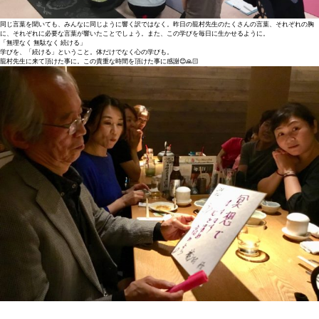
同じ言葉を聞いても、みんなに同じように響く訳ではなく。昨日の龍村先生のたくさんの言葉、それぞれの胸
に、それぞれに必要な言葉が響いたことでしょう。また、この学びを毎日に生かせるように。
「無理なく 無駄なく 続ける」
学びを、「続ける」ということ。体だけでなく心の学びも。
龍村先生に来て頂けた事に。この貴重な時間を頂けた事に感謝😊🙏🏻