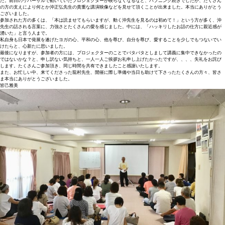
た。前日のリハーサルで動いていたプロジェクターが映らなくなるなど、ハプニング続きでしたが、たくさん
の方の支えにより何とか沖正弘先生の貴重な講演映像などを見せて頂くことが出来ました。本当にありがとう
ございました。
参加された方の多くは、「本は読ませてもらいますが、動く沖先生を見るのは初めて！」という方が多く、沖
先生の話される言葉に、力強さとたくさんの愛を感じました。中には、「ハッキリしたお話の仕方に親近感が
湧いた」と言う人まで。
私自身も日本で発展を遂げたヨガの心、平和の心、他を尊び、自分を尊び、愛することを少しでもつないでい
けたらと、心新たに思いました。
最後になりますが、参加者の方には、プロジェクターのことでバタバタとしまして講義に集中できなかったの
ではないかな？と、申し訳ない気持ちと、一人一人ご挨拶お礼申し上げたかったですが、、、、失礼をお詫び
します。たくさんご参加頂き、同じ時間を共有できましたこと感謝いたします。
また、お忙しい中、来てくださった龍村先生、開催に際し準備や当日も助けて下さったたくさんの方々、皆さ
ま本当にありがとうございました。
皆己雅美