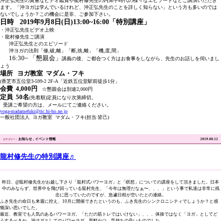
沖正弘先生の貴重なビデオ鑑賞や龍村修先生の内弟子時代の様々なエピソードなどご講演いただき
ます。
「沖ヨガは学んでいるけれど、沖正弘先生のことを詳しく知らない」という方も多いのでは
ないでしょうか？
この機会に是非、ご参加下さい。
日時
2019
年
9
月
8
日(日)
13:00~16:00
「特別講座」
・沖正弘先生ビデオ上映
・龍村修先生ご講演
沖正弘先生とのエピソード
沖ヨガの法則「修,破,離」「断,捨,離」「機,度,間」
16:30~
「懇親会」
講義の後、ご都合つく方はお食事をしながら、先生のお話しを伺いまし
ょう
場所
ヨガ教室
マダム・フキ
(香芝市五位堂
3-599-2 2F-A
「近鉄五位堂駅前
徒歩
1
分」
会費
4
,
000
円
☆
懇親会は別途
2
,
000
円
定員
50
名
(先着順)定員になり次第締切。
受講ご希望の方は、メールにてご連絡ください。
yoga-madamefuki@ric.hi-ho.ne.jp
一般社団法人
ヨガ教室
マダム・フキ(担当
:
皆己)
お知らせ
イベント情報
2019.08.12
龍村修先生の特別講座♬
昨日、@龍村修先生がお越し下さり「龍村式パワーヨガ」と「瞑想」についての講座をして頂きました。日本
中のみならず、世界中を飛び回っている龍村先生、「今年は無理だなぁ〜、、、」という事で私達は非常に残
念に思っていたのですが、急遽日程が空いたとの連絡。
ふき先生の命日も来週に控え、10月に開催できたというのも、ふき先生のシンクロニシティでしょうか？と感
慨深い思いでした。
最近、教室でも人気のあるパワーヨガ。「ただの筋トレではいけない」、、、体操ではなく「ヨガ」としてど
うするべきか。沖ヨガとしてのパワーヨガ。新鮮かつ、気持ちの良いものでした。