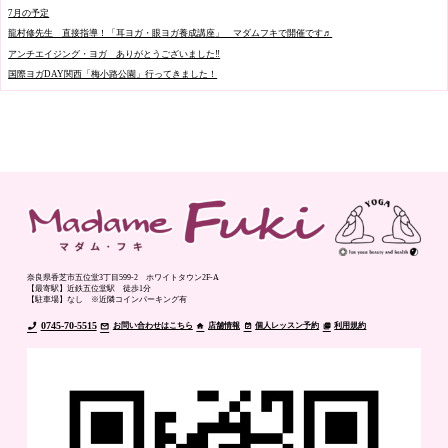
7月の予定
龍村修先生 直接指導！「耳ヨガ・眼ヨガ養成講座」 マダムフキで開催です♬
アンチエイジング・ヨガ ありがとうございました‼️
国際ヨガDAY関西「梅小路公園」行ってきました！
奈良県香芝市五位堂3丁目599-2 ホワイトタウン2F-A
【最寄駅】近鉄五位堂駅 徒歩1分
【駐車場】なし ※近隣コインパーキング有
0745-70-5515
お問い合わせはこちら
店舗情報
個人レッスン予約
利用規約