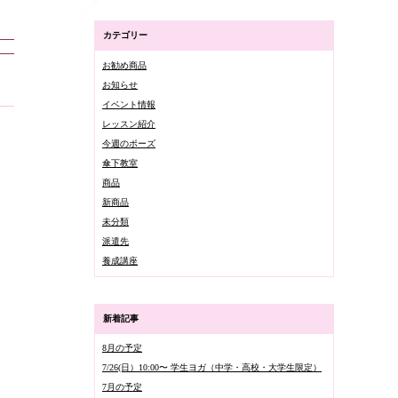
カテゴリー
お勧め商品
お知らせ
イベント情報
レッスン紹介
今週のポーズ
傘下教室
商品
新商品
未分類
派遣先
養成講座
新着記事
8月の予定
7/26(日）10:00〜 学生ヨガ（中学・高校・大学生限定）
7月の予定