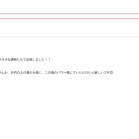
外ヨガを講師たちで企画しました！！
んか。古代の人の凄さを感じ、この地のパワー感じていただけたら嬉しいです😊