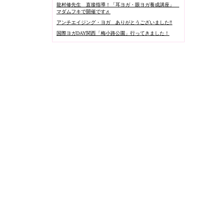
龍村修先生 直接指導！「耳ヨガ・眼ヨガ養成講座」
マダムフキで開催です♬
アンチエイジング・ヨガ ありがとうございました‼️
国際ヨガDAY関西「梅小路公園」行ってきました！