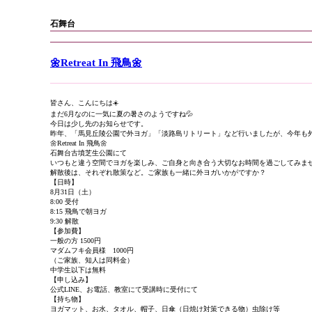
石舞台
🌼Retreat In 飛鳥🌼
皆さん、こんにちは☀️
まだ6月なのに一気に夏の暑さのようですね💦
今日は少し先のお知らせです。
昨年、「馬見丘陵公園で外ヨガ」「淡路島リトリート」など行いましたが、今年も
🌼Retreat In 飛鳥🌼
石舞台古墳芝生公園にて
いつもと違う空間でヨガを楽しみ、ご自身と向き合う大切なお時間を過ごしてみませ
解散後は、それぞれ散策など。ご家族も一緒に外ヨガいかがですか？
【日時】
8月31日（土）
8:00 受付
8:15 飛鳥で朝ヨガ
9:30 解散
【参加費】
一般の方 1500円
マダムフキ会員様 1000円
（ご家族、知人は同料金）
中学生以下は無料
【申し込み】
公式LINE、お電話、教室にて受講時に受付にて
【持ち物】
ヨガマット、お水、タオル、帽子、日傘（日焼け対策できる物）虫除け等