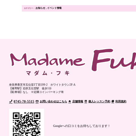
お知らせ
イベント情報
奈良県香芝市五位堂3丁目599-2 ホワイトタウン2F-A
【最寄駅】近鉄五位堂駅 徒歩1分
【駐車場】なし ※近隣コインパーキング有
0745-70-5515
お問い合わせはこちら
店舗情報
個人レッスン予約
利用規約
Googleへの口コミをお待ちしております！