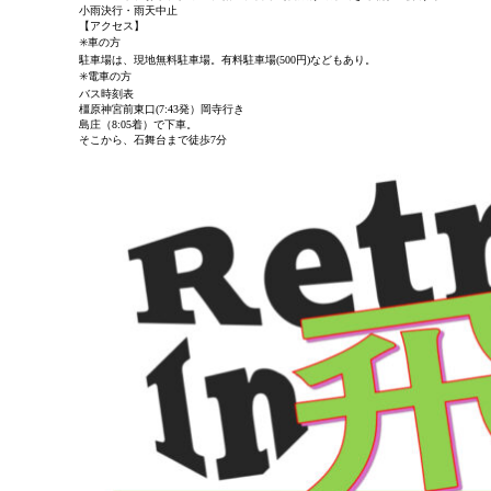
小雨決行・雨天中止
【アクセス】
✳️車の方
駐車場は、現地無料駐車場。有料駐車場(500円)などもあり。
✳️電車の方
バス時刻表
橿原神宮前東口(7:43発）岡寺行き
島庄（8:05着）で下車。
そこから、石舞台まで徒歩7分