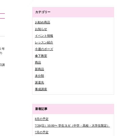
カテゴリー
お勧め商品
お知らせ
イベント情報
レッスン紹介
 年
今週のポーズ
の
傘下教室
商品
日講
新商品
未分類
派遣先
養成講座
新着記事
8月の予定
7/26(日）10:00〜 学生ヨガ（中学・高校・大学生限定）
7月の予定