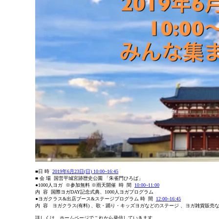
■日 時
2019年6月23日(日) 10:00~16:45
■ 会 場 国営平城宮跡歴史公園 「朱雀門ひろば」
●1000人ヨガ ※参加無料 ※雨天開催 時 間
10:00~11:00
内 容 国際ヨガDAY記念式典、1000人ヨガプログラム
●ヨガクラス&出店ブース&ステージプログラム 時 間
12:00~16:45
内 容 ヨガクラス(有料) 、歌・踊り・キッズヨガなどのステージ 、ヨガ雑貨販売
詳しくは、ホームページでこれから発信していきます。