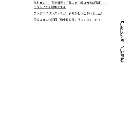
龍村修先生 直接指導！「耳ヨガ・眼ヨガ養成講座」
マダムフキで開催です♬
アンチエイジング・ヨガ ありがとうございました‼️
国際ヨガDAY関西「梅小路公園」行ってきました！
レッスン予約
お問い合わせ