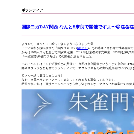
ボランティア
国際ヨガDAY関西 なんと‼️奈良で開催ですよ〜😊👏👏👏
ようやく、皆さんにご報告できるようになりました😊
モディ首相が提唱された「国際ヨガDAY (
6月21日
)」その時期に合わせて世界各国でヨ
からは1000人ヨガと題して大阪城 公園、2017 年は京都の平安神宮、2018年は神
「平城宮跡 朱雀門ひろば」での開催が決まりました。
このイベントはインド領事館との共催で、今回は奈良開催ということで奈良のヨガ
師やスタッフなども全てボランティアで、マダムフキもその実行委員会にいれて頂
皆さん一緒に参加しましょう‼️
なお、当日ボランティアとして協力してくれる方も募集しております。
希望される方は、直接ホームページから申し込まれるか、マダムフキ教室にてお伝