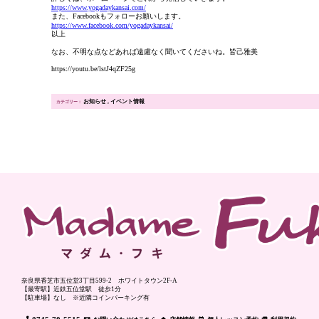
https://www.yogadaykansai.com/
また、Facebookもフォローお願いします。
https://www.facebook.com/yogadaykansai/
以上
なお、不明な点などあれば遠慮なく聞いてくださいね。皆己雅美
https://youtu.be/lstJ4qZF25g
お知らせ
イベント情報
奈良県香芝市五位堂3丁目599-2 ホワイトタウン2F-A
【最寄駅】近鉄五位堂駅 徒歩1分
【駐車場】なし ※近隣コインパーキング有