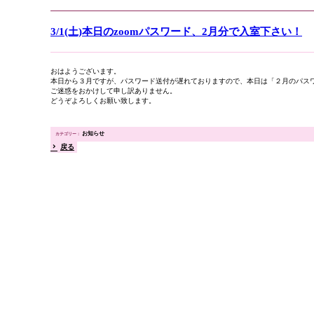
3/1(土)本日のzoomパスワード、2月分で入室下さい！
おはようございます。
本日から３月ですが、パスワード送付が遅れておりますので、本日は「２月のパス
ご迷惑をおかけして申し訳ありません。
どうぞよろしくお願い致します。
お知らせ
戻る