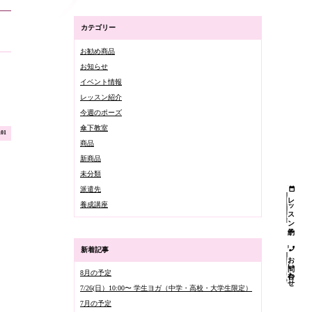
カテゴリー
お勧め商品
お知らせ
イベント情報
レッスン紹介
今週のポーズ
傘下教室
.01
商品
新商品
未分類
派遣先
レッスン予約
養成講座
新着記事
お問い合わせ
8月の予定
7/26(日）10:00〜 学生ヨガ（中学・高校・大学生限定）
7月の予定