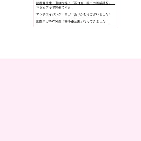
龍村修先生 直接指導！「耳ヨガ・眼ヨガ養成講座」
マダムフキで開催です♬
アンチエイジング・ヨガ ありがとうございました‼️
国際ヨガDAY関西「梅小路公園」行ってきました！