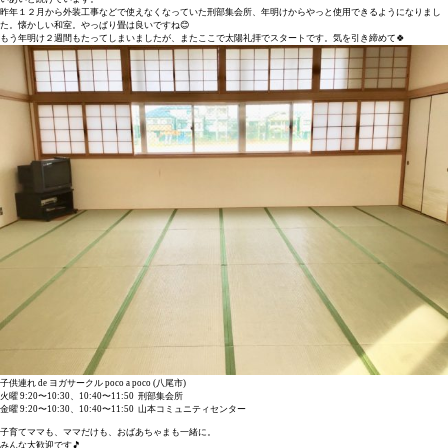
昨年１２月から外装工事などで使えなくなっていた刑部集会所、年明けからやっと使用できるようになりまし
た。懐かしい和室。やっぱり畳は良いですね😊
もう年明け２週間もたってしまいましたが、またここで太陽礼拝でスタートです。気を引き締めて🍀
子供連れ de ヨガサークル poco a poco (八尾市)
火曜 9:20〜10:30、10:40〜11:50 刑部集会所
金曜 9:20〜10:30、10:40〜11:50 山本コミュニティセンター
子育てママも、ママだけも、おばあちゃまも一緒に。
みんな大歓迎です🎵