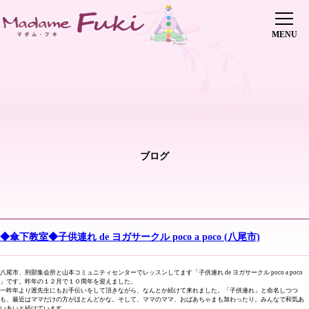
初めての方へ
レッスン・会費
インストラクター養成講座
修了生の声
インストラクター派遣
傘下教室
ブログ
ピックアップレッスン
講師紹介
ヨガイベント
ブログ
◆傘下教室◆子供連れ de ヨガサークル poco a poco (八尾市)
0745-70-5515
お問い合わせはこちら
店舗情報
八尾市、刑部集会所と山本コミュニティセンターでレッスンしてます「子供連れ de ヨガサークル poco a poco
」です。昨年の１２月で１０周年を迎えました。
一昨年より渡先生にもお手伝いをして頂きながら、なんとか続けて来れました。「子供連れ」と命名しつつ
も、最近はママだけの方がほとんどかな。そして、ママのママ、おばあちゃまも加わったり。みんなで和気あ
いあいと続けています。