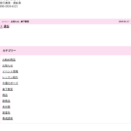
皆己雅美・渡鮎美
090-3920-6121
お知らせ
傘下教室
2019.01.17
戻る
カテゴリー
お勧め商品
お知らせ
イベント情報
レッスン紹介
今週のポーズ
傘下教室
商品
新商品
未分類
派遣先
養成講座