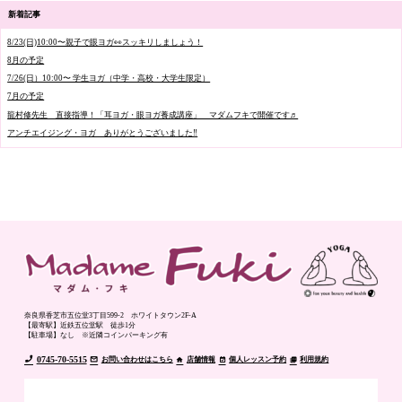
新着記事
8/23(日)10:00〜親子で眼ヨガ👀スッキリしましょう！
8月の予定
7/26(日）10:00〜 学生ヨガ（中学・高校・大学生限定）
7月の予定
龍村修先生 直接指導！「耳ヨガ・眼ヨガ養成講座」 マダムフキで開催です♬
アンチエイジング・ヨガ ありがとうございました‼️
奈良県香芝市五位堂3丁目599-2 ホワイトタウン2F-A
【最寄駅】近鉄五位堂駅 徒歩1分
【駐車場】なし ※近隣コインパーキング有
0745-70-5515
お問い合わせはこちら
店舗情報
個人レッスン予約
利用規約