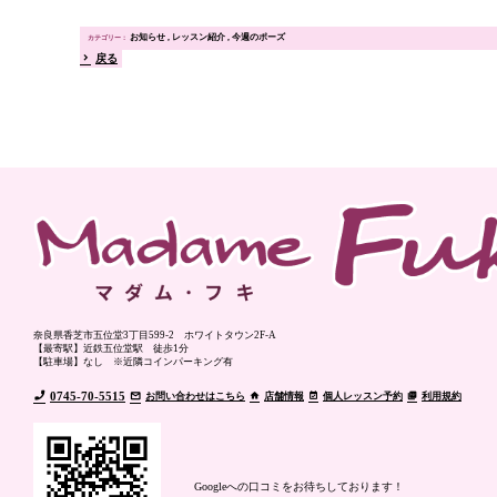
お知らせ
レッスン紹介
今週のポーズ
戻る
奈良県香芝市五位堂3丁目599-2 ホワイトタウン2F-A
【最寄駅】近鉄五位堂駅 徒歩1分
【駐車場】なし ※近隣コインパーキング有
0745-70-5515
お問い合わせはこちら
店舗情報
個人レッスン予約
利用規約
Googleへの口コミをお待ちしております！