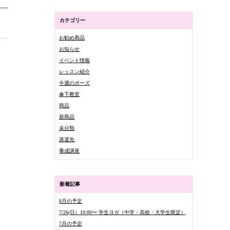
カテゴリー
お勧め商品
お知らせ
イベント情報
レッスン紹介
今週のポーズ
傘下教室
商品
新商品
未分類
派遣先
養成講座
新着記事
8月の予定
7/26(日）10:00〜 学生ヨガ（中学・高校・大学生限定）
7月の予定