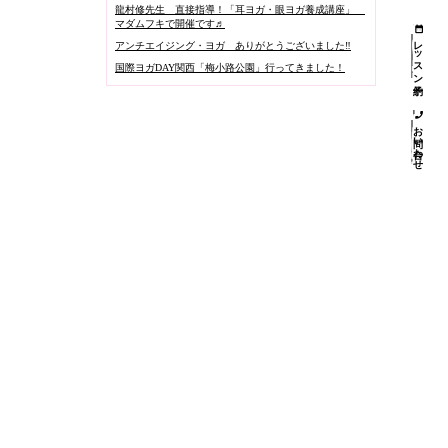
龍村修先生 直接指導！「耳ヨガ・眼ヨガ養成講座」
マダムフキで開催です♬
レッスン予約
アンチエイジング・ヨガ ありがとうございました‼️
国際ヨガDAY関西「梅小路公園」行ってきました！
お問い合わせ