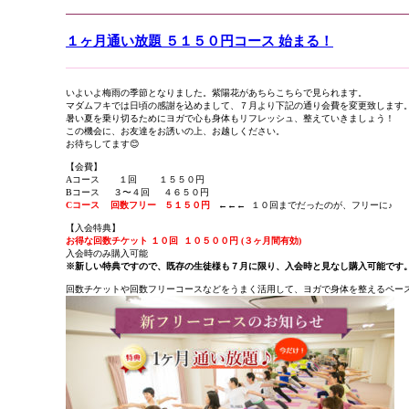
１ヶ月通い放題 ５１５０円コース 始まる！
いよいよ梅雨の季節となりました。紫陽花があちらこちらで見られます。
マダムフキでは日頃の感謝を込めまして、７月より下記の通り会費を変更致します
暑い夏を乗り切るためにヨガで心も身体もリフレッシュ、整えていきましょう！
この機会に、お友達をお誘いの上、お越しください。
お待ちしてます😊
【会費】
Aコース １回 １５５０円
Bコース ３〜４回 ４６５０円
Cコース 回数フリー ５１５０円
←←← １０回までだったのが、フリーに♪
【入会特典】
お得な回数チケット １０回 １０５００円 (３ヶ月間有効)
入会時のみ購入可能
※新しい特典ですので、既存の生徒様も７月に限り、入会時と見なし購入可能です
回数チケットや回数フリーコースなどをうまく活用して、ヨガで身体を整えるペー