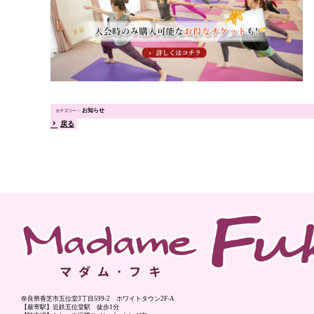
お知らせ
戻る
奈良県香芝市五位堂3丁目599-2 ホワイトタウン2F-A
【最寄駅】近鉄五位堂駅 徒歩1分