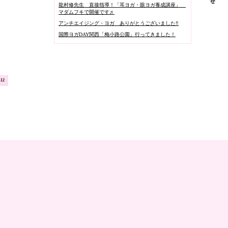
龍村修先生 直接指導！「耳ヨガ・眼ヨガ養成講座」
マダムフキで開催です♬
アンチエイジング・ヨガ ありがとうございました‼️
国際ヨガDAY関西「梅小路公園」行ってきました！
.12