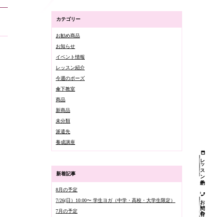
カテゴリー
お勧め商品
お知らせ
イベント情報
レッスン紹介
今週のポーズ
傘下教室
商品
新商品
未分類
派遣先
養成講座
レッスン予約
新着記事
8月の予定
お問い合わせ
7/26(日）10:00〜 学生ヨガ（中学・高校・大学生限定）
7月の予定