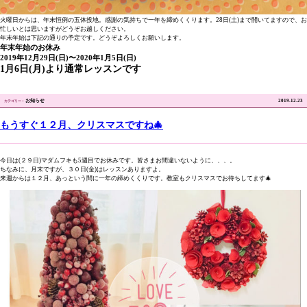
火曜日からは、年末恒例の五体投地。感謝の気持ちで一年を締めくくります。28日(土)まで開いてますので、お
忙しいとは思いますがどうぞお越しください。
年末年始は下記の通りの予定です。どうぞよろしくお願いします。
年末年始のお休み
2019年12月29日(日)〜2020年1月5日(日)
1月6日(月)より通常レッスンです
お知らせ
2019.12.23
もうすぐ１２月、クリスマスですね🎄
今日は(２９日)マダムフキも5週目でお休みです。皆さまお間違いないように、、、。
ちなみに、月末ですが、３０日(金)はレッスンありますよ。
来週からは１２月、あっという間に一年の締めくくりです。教室もクリスマスでお待ちしてます🎄