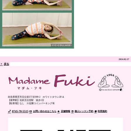
2024.02.27
戻る
奈良県香芝市五位堂3丁目599-2 ホワイトタウン2F-A
【最寄駅】近鉄五位堂駅 徒歩1分
【駐車場】なし ※近隣コインパーキング有
0745-70-5515
お問い合わせはこちら
店舗情報
個人レッスン予約
利用規約