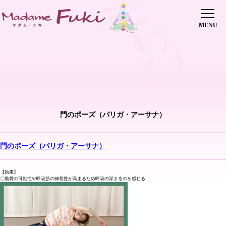
初めての方へ
レッスン・会費
インストラクター養成講座
修了生の声
インストラクター派遣
傘下教室
ピックアップレッスン
門のポーズ（パリガ・アーサナ）
講師紹介
ヨガイベント
ブログ
門のポーズ（パリガ・アーサナ）
0745-70-5515
お問い合わせはこちら
【効果】
店舗情報
〇肋骨の可動性や呼吸筋の伸長性が高まるため呼吸の深まるのを感じる