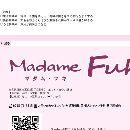
【効果】
〇生理的効果：背骨・骨盤を整える。内臓の働きを高め血行をよくする
〇美容的効果：太ももやふくらはぎが刺激され脚がスッキリ引き締まる
〇心理的効果：気分が前向きになる
戻る
奈良県香芝市五位堂3丁目599-2 ホワイトタウン2F-A
【最寄駅】近鉄五位堂駅 徒歩1分
【駐車場】なし ※近隣コインパーキング有
0745-70-5515
お問い合わせはこちら
店舗情報
個人レッスン予約
利用規約
Googleへの口コミをお待ちしております！