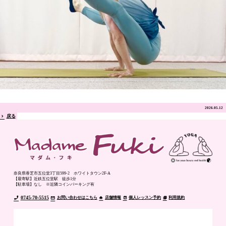
2026.05.12
戻る
奈良県香芝市五位堂3丁目599-2 ホワイトタウン2F-A
【最寄駅】近鉄五位堂駅 徒歩1分
【駐車場】なし ※近隣コインパーキング有
0745-70-5515
お問い合わせはこちら
店舗情報
個人レッスン予約
利用規約