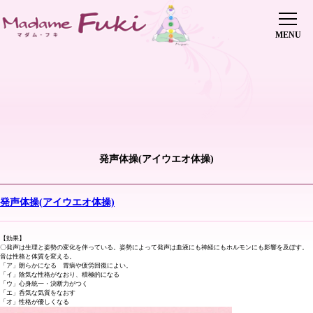
初めての方へ
レッスン・会費
インストラクター養成講座
修了生の声
インストラクター派遣
傘下教室
ピックアップレッスン
発声体操(アイウエオ体操)
講師紹介
ヨガイベント
ブログ
発声体操(アイウエオ体操)
0745-70-5515
お問い合わせはこちら
【効果】
店舗情報
〇発声は生理と姿勢の変化を伴っている。姿勢によって発声は血液にも神経にもホルモンにも影響を及ぼす。
音は性格と体質を変える。
「ア」朗らかになる 胃病や疲労回復によい。
「イ」陰気な性格がなおり、積極的になる
「ウ」心身統一・決断力がつく
「エ」呑気な気質をなおす
「オ」性格が優しくなる