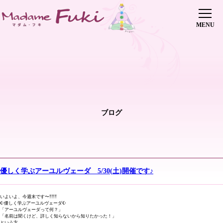
初めての方へ
レッスン・会費
インストラクター養成講座
修了生の声
インストラクター派遣
傘下教室
ピックアップレッスン
ブログ
講師紹介
ヨガイベント
ブログ
0745-70-5515
お問い合わせはこちら
優しく学ぶアーユルヴェーダ 5/30(土)開催です♪
店舗情報
いよいよ、今週末です〜‼️‼️‼️
☪️優しく学ぶアーユルヴェーダ☪️
「アーユルヴェーダって何？」
「名前は聞くけど、詳しく知らないから知りたかった！」
という方