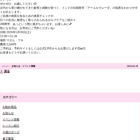
ぜひぜひ、お越しください😊
古代から受け継がれてきた叡智と経験が息づく、インドの伝統医学「アーユルヴェーダ」の知恵をわかりやす
くお伝えします。
ご自身の体質を知るための体質チェックや、
日々の生活に無理なく取り入れられるセルフケアもご紹介♬
2時間半、あっという間に過ぎちゃいます。お楽しみに💕
気になる方は、お早めにご予約くださいね♪
日時:2026年5月30日(土)
13:00〜15:30
場所:マダム・フキ
費用:3,500円
ご予約は、予約サイトもしくは公式LINEからもお受けします😊🙏🏻
お友達もどうぞお誘いください。
お知らせ
イベント情報
2026.05.29
戻る
カテゴリー
お勧め商品
お知らせ
イベント情報
レッスン紹介
今週のポーズ
傘下教室