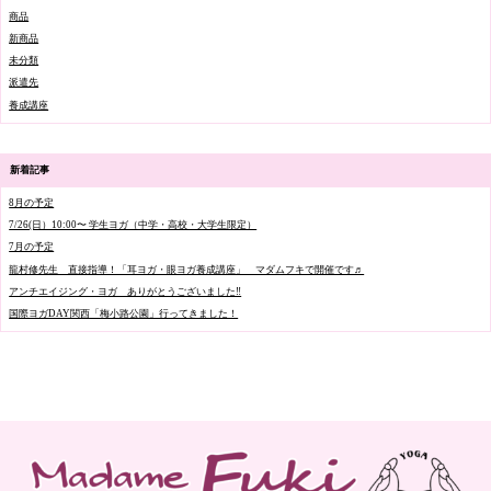
商品
新商品
未分類
派遣先
養成講座
新着記事
8月の予定
7/26(日）10:00〜 学生ヨガ（中学・高校・大学生限定）
7月の予定
龍村修先生 直接指導！「耳ヨガ・眼ヨガ養成講座」 マダムフキで開催です♬
アンチエイジング・ヨガ ありがとうございました‼️
国際ヨガDAY関西「梅小路公園」行ってきました！