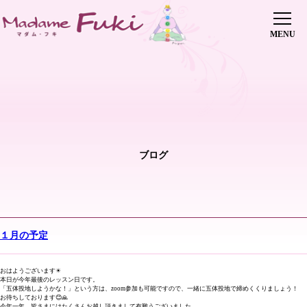
初めての方へ
レッスン・会費
インストラクター養成講座
修了生の声
インストラクター派遣
傘下教室
ピックアップレッスン
ブログ
講師紹介
ヨガイベント
ブログ
0745-70-5515
お問い合わせはこちら
１月の予定
店舗情報
おはようございます☀
本日が今年最後のレッスン日です。
「五体投地しようかな！」という方は、zoom参加も可能ですので、一緒に五体投地で締めくくりましょう！
お待ちしております😊🙏
今年一年、皆さまにはたくさんお越し頂きまして有難うございました。