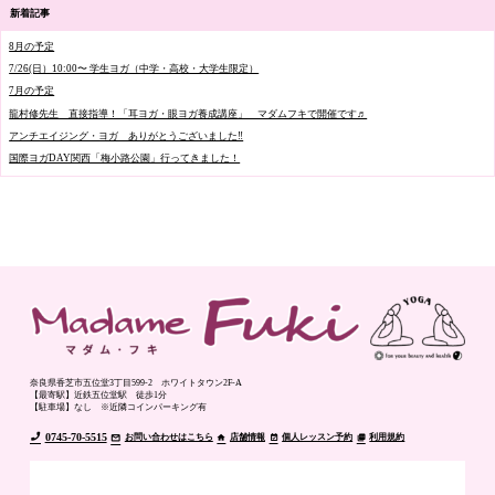
新着記事
8月の予定
7/26(日）10:00〜 学生ヨガ（中学・高校・大学生限定）
7月の予定
龍村修先生 直接指導！「耳ヨガ・眼ヨガ養成講座」 マダムフキで開催です♬
アンチエイジング・ヨガ ありがとうございました‼️
国際ヨガDAY関西「梅小路公園」行ってきました！
奈良県香芝市五位堂3丁目599-2 ホワイトタウン2F-A
【最寄駅】近鉄五位堂駅 徒歩1分
【駐車場】なし ※近隣コインパーキング有
0745-70-5515
お問い合わせはこちら
店舗情報
個人レッスン予約
利用規約