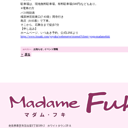
駐車場は、現地無料駐車場。有料駐車場(500円)などもあり。
✳️電車の方
バス時刻表
橿原神宮前東口(7:43発）岡寺行き
島庄（8:05着）で下車。
そこから、石舞台まで徒歩7分
【申し込み】
ホームページ、いつあき予約、公式LINEより
https://www.itsuaki.com/yoyaku/webreserve/storesel?client=yoga-madamefuki
お知らせ
イベント情報
戻る
奈良県香芝市五位堂3丁目599-2 ホワイトタウン2F-A