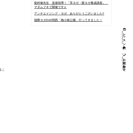
龍村修先生 直接指導！「耳ヨガ・眼ヨガ養成講座」
マダムフキで開催です♬
アンチエイジング・ヨガ ありがとうございました‼️
国際ヨガDAY関西「梅小路公園」行ってきました！
レッスン予約
お問い合わせ
るこ