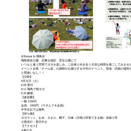
🌼Retreat In 飛鳥🌼
飛鳥歴史公園 石舞台地区 芝生公園にて
いつもと違う空間でヨガを楽しみ、ご自身と向き合う大切な時間を過ごしてみませ
イベント企画「チーム楽」の講師がお届けする今年のイベント。現地・詳細の場所
と間違いなし！！
【日時】
8月31日（土）
8:00 受付
8:15 飛鳥で朝ヨガ
9:30 解散
【参加費】
一般 1500円
会員 1000円 (マダムフキ会員)
中学生以下は無料
【持ち物】
ヨガマット、お水、タオル、帽子、日傘（日焼け対策できる物）虫除け等
小雨決行・雨天中止
【アクセス】
✳️車の方