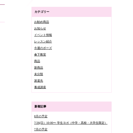
カテゴリー
お勧め商品
お知らせ
イベント情報
レッスン紹介
今週のポーズ
傘下教室
商品
新商品
未分類
派遣先
養成講座
新着記事
8月の予定
7/26(日）10:00〜 学生ヨガ（中学・高校・大学生限定）
7月の予定